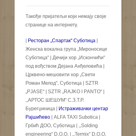
Такође пријатељи који немају своје
странице на интернету.
|
Ресторан „Спартак“ Суботица
|
Женска вокална група „Мироносице
Суботица“ | Дечији хор „Искончићи“
под вођством Дејана Анђеловића |
Црквено-мешовити хор „Свети
Роман Мелод“, Суботица | SZTR
„PJASE“ | SZTR „RAJKO I PANTO“ |
,,АРТОС ШЕШУМ“ С.З.Т.Р.
Бурегџиница |
Истраживачки центар
Рајшићево
| ALFA TAXI Subotica |
Грбић ДОО, Суботица | ,,Solding
engineering“ D.O.O. | ,,Termix“ D.O.O.