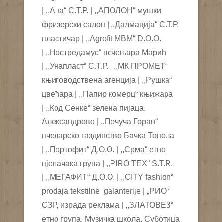
| ,,Ана“ С.Т.Р. | ,,АПОЛОН“ мушки
фризерски салон | ,,Далмација“ С.Т.Р.
пластичар | ,,Agrofit MBM“ D.O.O.
| ,,Ностредамус“ печењара Марић
| ,,Унапласт“ С.Т.Р. | ,,МК ПРОМЕТ“
књиговодствена агенција | ,,Рушка“
цвећара | ,,Папир комерц“ књижара
| ,,Код Сенке“ зелена пијаца,
Александрово | ,,Почуча Горан“
пчеларско газдинство Бачка Топола
| ,,Портофит“ Д.О.О. | ,,Срма“ етно
пјевачака група | ,,PIRO TEX“ S.T.R.
| ,,МЕГАФИТ“ Д.О.О. | ,,CITY fashion“
prodaja tekstilne galanterije | „РИО“
СЗР, израда реклама | ,,ЗЛАТОВЕЗ“
eтно група, Музичка школа, Суботица