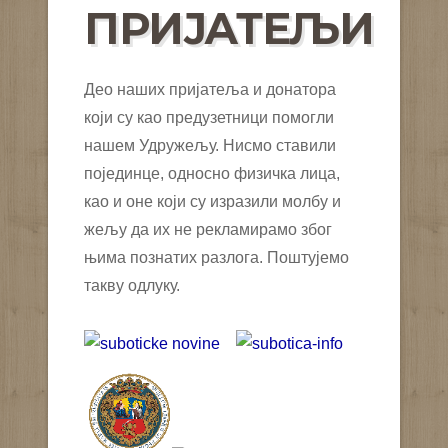
ПРИЈАТЕЉИ
Део наших пријатеља и донатора
који су као предузетници помогли
нашем Удружељу. Нисмо ставили
појединце, односно физичка лица,
као и оне који су изразили молбу и
жељу да их не рекламирамо због
њима познатих разлога. Поштујемо
такву одлуку.