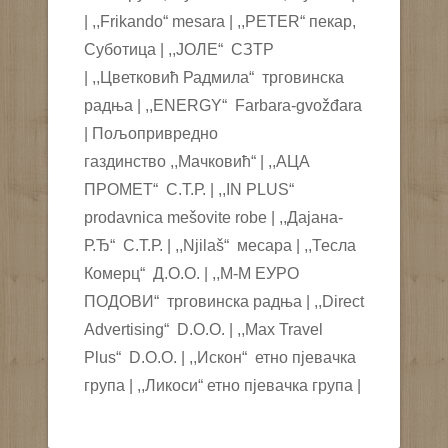
| ,,Frikando“ mesara | ,,PETER“ пекар,
Суботица | ,,ЈОЛЕ“ СЗТР
| ,,Цветковић Радмила“ трговинска
радња | ,,ENERGY“ Farbara-gvožđara
| Пољопривредно
газдинство ,,Мачковић“ | ,,АЦА
ПРОМЕТ“ С.Т.Р. | ,,IN PLUS“
prodavnica mešovite robe | ,,Дајана-
Р.Ђ“ С.Т.Р. | ,,Njilaš“ месара | ,,Тесла
Комерц“ Д.О.О. | ,,М-М ЕУРО
ПОДОВИ“ трговинска радња | ,,Direct
Advertising“ D.O.O. | ,,Max Travel
Plus“ D.O.O. | ,,Искон“ етно пјевачка
група | ,,Ликоси“ етно пјевачка група |