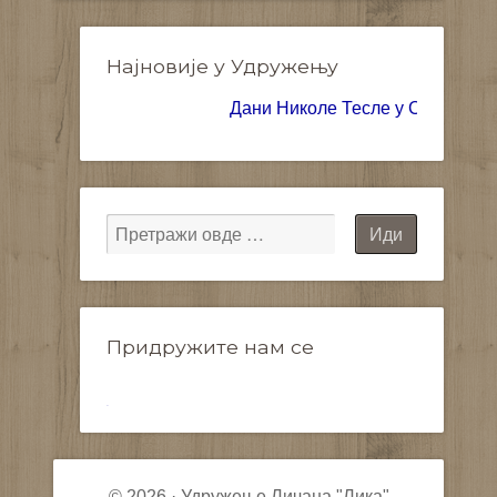
Најновије у Удружењу
Дани Николе Тесле у Суботици 2026
Придружите нам се
WordPress
gallery
plugin
© 2026 · Удружење Личана "Лика"