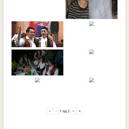
«
‹
›
»
1
од
2