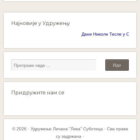
Најновије у Удружењу
Дани Николе Тесле у Суботици
Придружите нам се
WordPress
gallery
plugin
© 2026 · Удружење Личана "Лика" Суботица · Сва права
су задржана ·