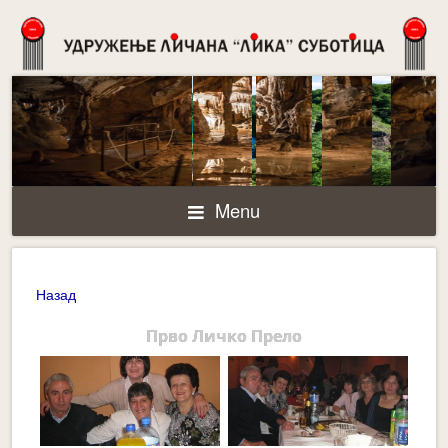
Menu
Назад
Прво Личко Прело