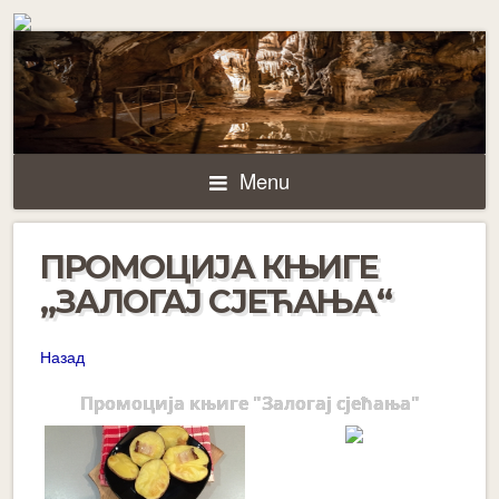
Menu
ПРОМОЦИЈА КЊИГЕ
„ЗАЛОГАЈ СЈЕЋАЊА“
Назад
Промоција књиге "Залогај сјећања"