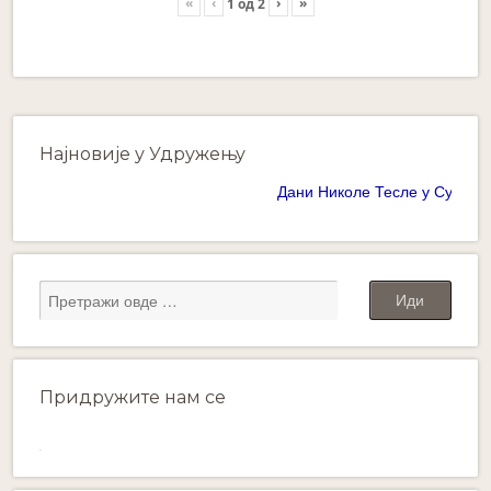
«
‹
›
»
1
од
2
Најновије у Удружењу
Дани Николе Тесле у Суботици 
Придружите нам се
WordPress
gallery
plugin