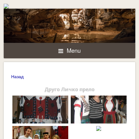
Menu
Назад
Друго Личко прело